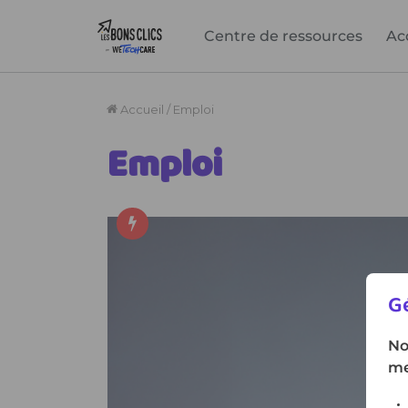
Centre de ressources
Ac
Gé
No
me