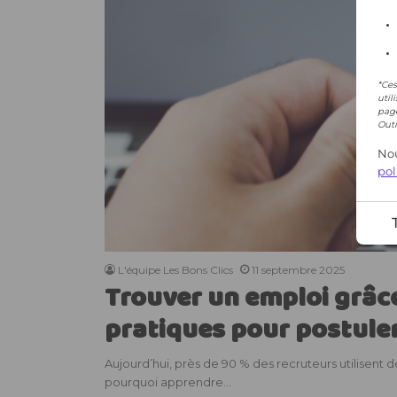
*Ces
util
page
Outi
Nou
pol