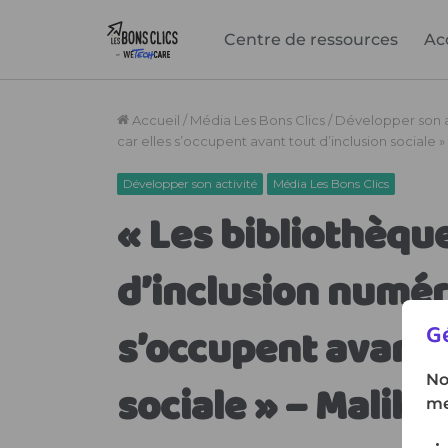
Centre de ressources
Ac
Gé
No
me