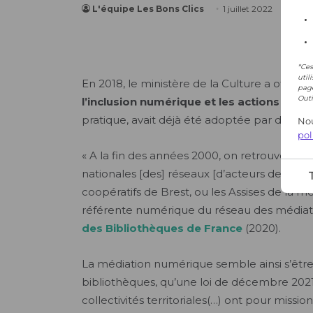
*Ces
util
page
Outi
Nou
pol