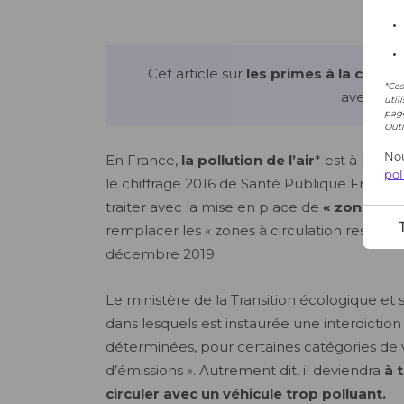
*Ces
util
page
Outi
Nou
pol